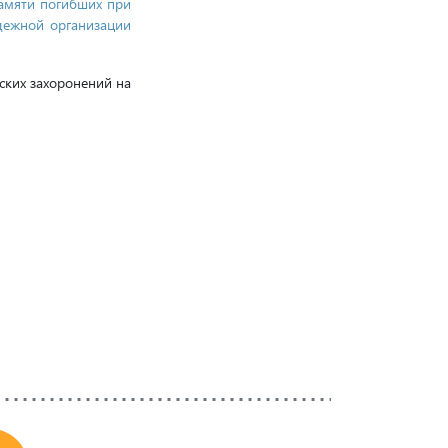
амяти погибших при
дежной организации
ских захоронений на