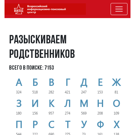
Разыскиваем
родственников
Всего в поиске: 7153
А
Б
В
Г
Д
Е
Ж
324
518
282
421
247
153
81
З
И
К
Л
М
Н
О
180
156
957
274
569
208
109
П
Р
С
Т
У
Ф
Х
544
222
690
275
73
161
138