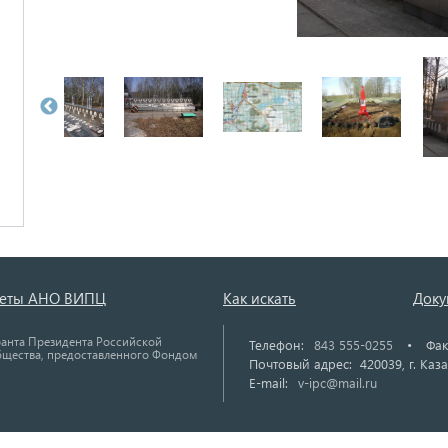
четы АНО ВИПЦ
Как искать
Доку
ранта Президента Российской
Телефон:
843 555-0255
•
Фак
бщества, предоставленного Фондом
Почтовый адрес: 420039, г. Каза
E-mail:
v-ipc@mail.ru