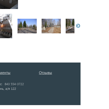
менты
Отзывы
с:
843 554-3722
нь, а/я 122