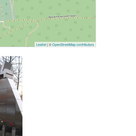
Leaflet
| ©
OpenStreetMap contributors