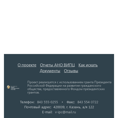
О проекте
Отчеты АНО ВИПЦ
Как искать
Документы
Отзывы
Проект реализуется с использованием гранта Президента
Российской Федерации на развитие гражданского
общества, предоставленного Фондом президентских
грантов.
Телефон:
843 555-0255
•
Факс:
843 554-3722
Почтовый адрес: 420039, г. Казань, а/я 122
E-mail:
v-ipc@mail.ru