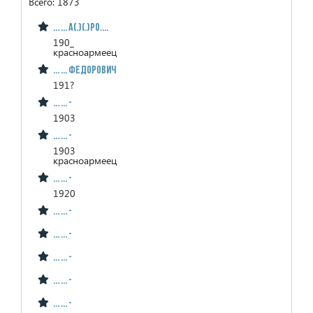
Всего: 1873
... ... А(.)(.)ро....
190_
красноармеец
... ... Федорович
191?
... ... -
1903
... ... -
1903
красноармеец
... ... -
1920
... ... -
... ... -
... ... -
... ... -
... ... -