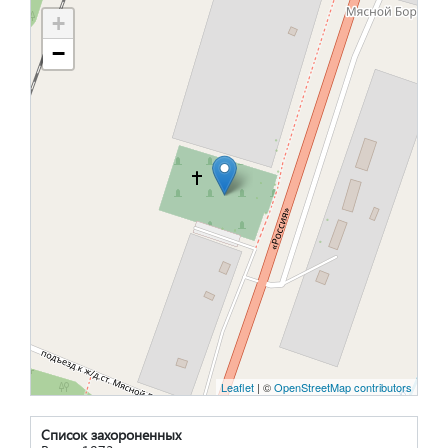
+
−
Leaflet
| ©
OpenStreetMap contributors
Список захороненных