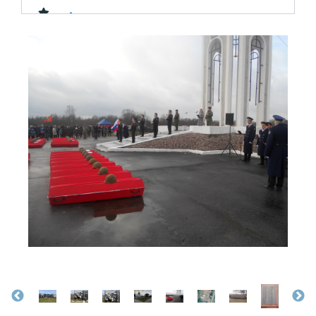
... ... -
... ... -
... ... -
... ... -
... ... -
... ... -
... Иван Николаевич
... Мурат -
1901
... Федор Семенович
192...
... Ш... Бар...
А. С. -
Абиханов Иргебай откуда ? - ВНИМАНИЕ!
1912
красноармеец