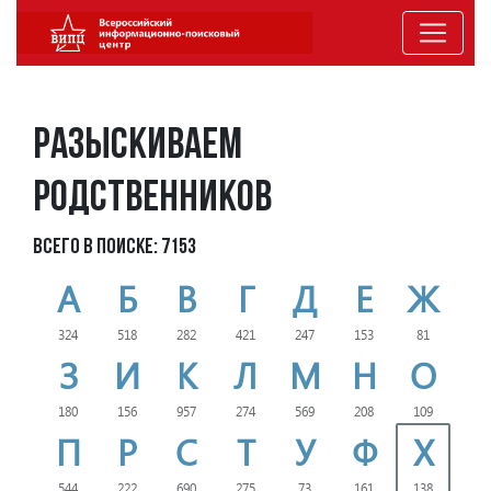
Разыскиваем
родственников
Всего в поиске: 7153
А
Б
В
Г
Д
Е
Ж
324
518
282
421
247
153
81
З
И
К
Л
М
Н
О
180
156
957
274
569
208
109
П
Р
С
Т
У
Ф
Х
544
222
690
275
73
161
138