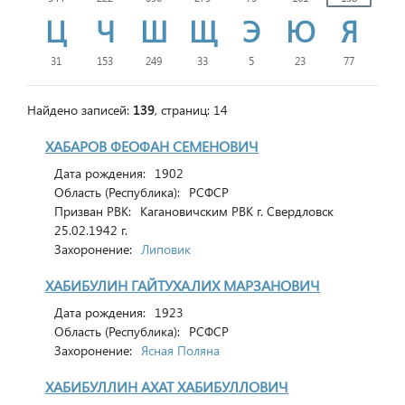
Ц
Ч
Ш
Щ
Э
Ю
Я
31
153
249
33
5
23
77
Найдено записей:
139
, страниц: 14
ХАБАРОВ ФЕОФАН СЕМЕНОВИЧ
Дата рождения:
1902
Область (Республика):
РСФСР
Призван РВК:
Кагановичским РВК г. Свердловск
25.02.1942 г.
Захоронение:
Липовик
ХАБИБУЛИН ГАЙТУХАЛИХ МАРЗАНОВИЧ
Дата рождения:
1923
Область (Республика):
РСФСР
Захоронение:
Ясная Поляна
ХАБИБУЛЛИН АХАТ ХАБИБУЛЛОВИЧ