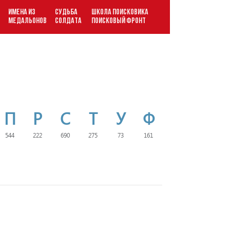
ИМЕНА ИЗ
СУДЬБА
ШКОЛА ПОИСКОВИКА
В
МЕДАЛЬОНОВ
СОЛДАТА
ПОИСКОВЫЙ ФРОНТ
П
Р
С
Т
У
Ф
544
222
690
275
73
161