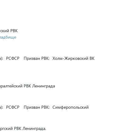
ский РВК
кладбище
):
РСФСР
Призван РВК:
Холм-Жирковский ВК
алтейский РВК Ленинграда
):
РСФСР
Призван РВК:
Симферопольский
гский РВК Ленинграда.