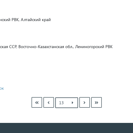
ский РВК, Алтайский край
ская ССР, Восточно-Казахстанская обл., Лениногорский РВК
ок