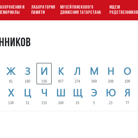
АХОРОНЕНИЯ И
ЛАБОРАТОРИЯ
МУЗЕЙ ПОИСКОВОГО
ИЩЕМ
МЕМОРИАЛЫ
ПАМЯТИ
ДВИЖЕНИЯ ТАТАРСТАНА
РОДСТВЕННИКО
нников
Ж
З
И
К
Л
М
Н
О
81
180
156
957
274
569
208
109
Х
Ц
Ч
Ш
Щ
Э
Ю
Я
138
31
153
249
33
5
23
77