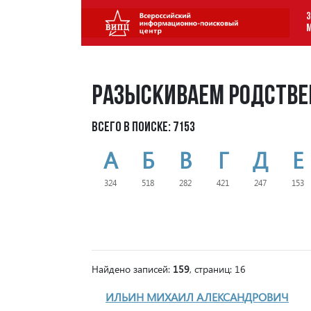
З
Разыскиваем родстве
Всего в поиске: 7153
А
Б
В
Г
Д
Е
324
518
282
421
247
153
Найдено записей:
159
, страниц: 16
ИЛЬИН МИХАИЛ АЛЕКСАНДРОВИЧ