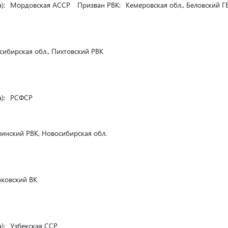
):
Мордовская АССР
Призван РВК:
Кемеровская обл., Беловский Г
ибирская обл., Пихтовский РВК
):
РСФСР
нский РВК, Новосибирская обл.
ковский ВК
):
Узбекская ССР