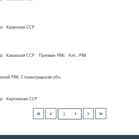
):
Казахская ССР
):
Казахская ССР
Призван РВК:
Алт... РВК
ский РВК, Сталинградская обл.
):
Киргизская ССР