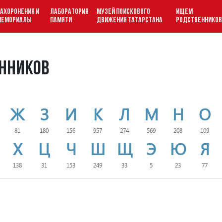
АХОРОНЕНИЯ И
ЛАБОРАТОРИЯ
МУЗЕЙ ПОИСКОВОГО
ИЩЕМ
МЕМОРИАЛЫ
ПАМЯТИ
ДВИЖЕНИЯ ТАТАРСТАНА
РОДСТВЕННИКО
нников
Ж
З
И
К
Л
М
Н
О
81
180
156
957
274
569
208
109
Х
Ц
Ч
Ш
Щ
Э
Ю
Я
138
31
153
249
33
5
23
77