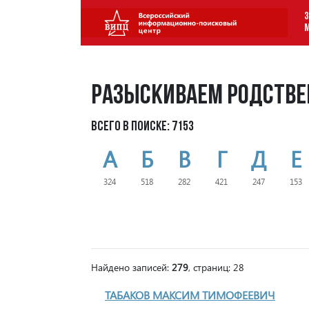
З
Разыскиваем родстве
Всего в поиске: 7153
А
Б
В
Г
Д
Е
324
518
282
421
247
153
Найдено записей:
279
, страниц: 28
ТАБАКОВ МАКСИМ ТИМОФЕЕВИЧ