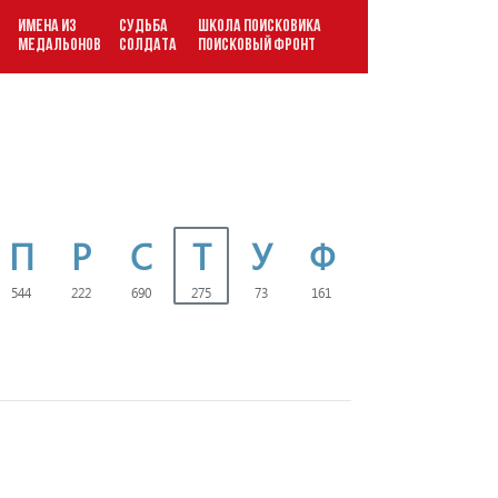
ИМЕНА ИЗ
СУДЬБА
ШКОЛА ПОИСКОВИКА
В
МЕДАЛЬОНОВ
СОЛДАТА
ПОИСКОВЫЙ ФРОНТ
П
Р
С
Т
У
Ф
544
222
690
275
73
161