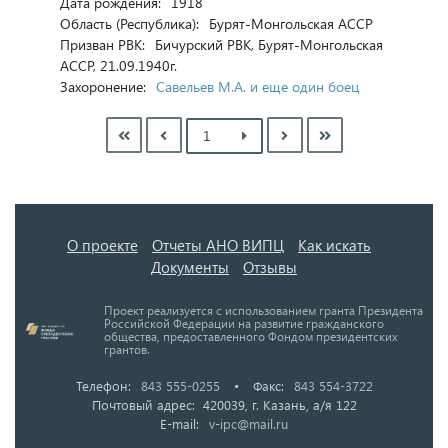
Дата рождения:
1918
Область (Республика):
Бурят-Монгольская АССР
Призван РВК:
Бичурский РВК, Бурят-Монгольская
АССР, 21.09.1940г.
Захоронение:
Савельев М.А. и еще один боец
О проекте
Отчеты АНО ВИПЦ
Как искать
Документы
Отзывы
Проект реализуется с использованием гранта Президента
Российской Федерации на развитие гражданского
общества, предоставленного Фондом президентских
грантов.
Телефон:
843 555-0255
•
Факс:
843 554-3722
Почтовый адрес: 420039, г. Казань, а/я 122
E-mail:
v-ipc@mail.ru