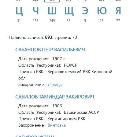
Ц
Ч
Ш
Щ
Э
Ю
Я
31
153
249
33
5
23
77
Найдено записей:
693
, страниц: 70
САБАНЦОВ ПЕТР ВАСИЛЬЕВИЧ
Дата рождения:
1907 г.
Область (Республика):
РСФСР
Призван РВК:
Верхошижемский РВК Кировской
обл.
Захоронение:
Лялицы
САБИЛОВ ТАМИНДАР ЗАКИРОВИЧ
Дата рождения:
1906
Область (Республика):
Башкирская АССР
Призван РВК:
Кермининским РВК
Захоронение:
Винтовка