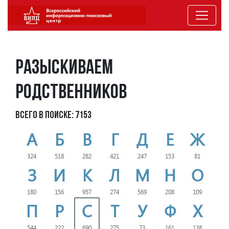
Разыскиваем
родственников
Всего в поиске: 7153
А
Б
В
Г
Д
Е
Ж
324
518
282
421
247
153
81
З
И
К
Л
М
Н
О
180
156
957
274
569
208
109
П
Р
С
Т
У
Ф
Х
544
222
690
275
73
161
138