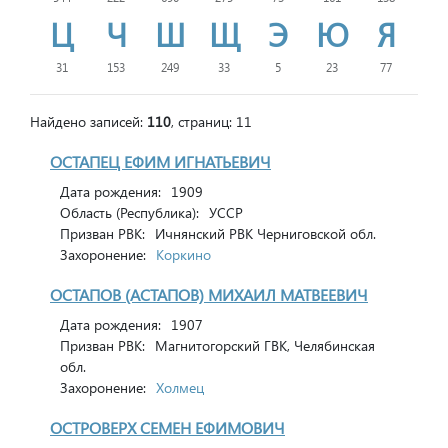
Ц
Ч
Ш
Щ
Э
Ю
Я
31
153
249
33
5
23
77
Найдено записей:
110
, страниц: 11
ОСТАПЕЦ ЕФИМ ИГНАТЬЕВИЧ
Дата рождения:
1909
Область (Республика):
УССР
Призван РВК:
Ичнянский РВК Черниговской обл.
Захоронение:
Коркино
ОСТАПОВ (АСТАПОВ) МИХАИЛ МАТВЕЕВИЧ
Дата рождения:
1907
Призван РВК:
Магнитогорский ГВК, Челябинская
обл.
Захоронение:
Холмец
ОСТРОВЕРХ СЕМЕН ЕФИМОВИЧ