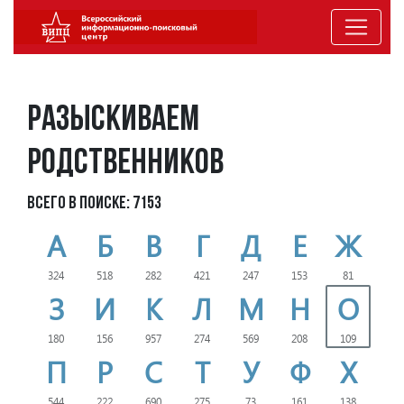
Разыскиваем
родственников
Всего в поиске: 7153
А
Б
В
Г
Д
Е
Ж
324
518
282
421
247
153
81
З
И
К
Л
М
Н
О
180
156
957
274
569
208
109
П
Р
С
Т
У
Ф
Х
544
222
690
275
73
161
138