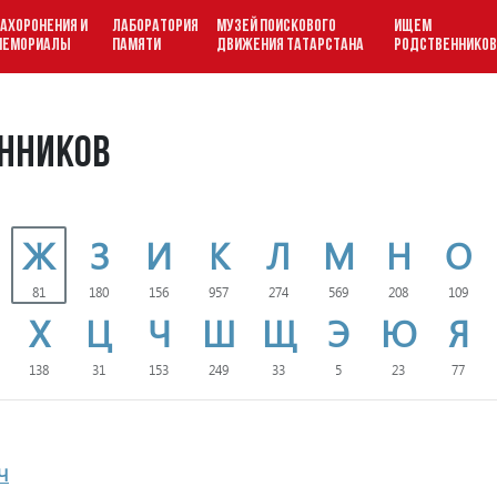
АХОРОНЕНИЯ И
ЛАБОРАТОРИЯ
МУЗЕЙ ПОИСКОВОГО
ИЩЕМ
МЕМОРИАЛЫ
ПАМЯТИ
ДВИЖЕНИЯ ТАТАРСТАНА
РОДСТВЕННИКО
нников
Ж
З
И
К
Л
М
Н
О
81
180
156
957
274
569
208
109
Х
Ц
Ч
Ш
Щ
Э
Ю
Я
138
31
153
249
33
5
23
77
Ч