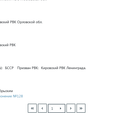
ский РВК Орловской обл.
вский РВК
):
БССР
Призван РВК:
Кировский РВК Ленинграда.
брьским
оронение №128