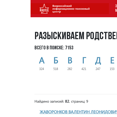
З
Разыскиваем родстве
Всего в поиске: 7153
А
Б
В
Г
Д
Е
324
518
282
421
247
153
Найдено записей:
82
, страниц: 9
ЖАВОРОНКОВ ВАЛЕНТИН ЛЕОНИДОВИ