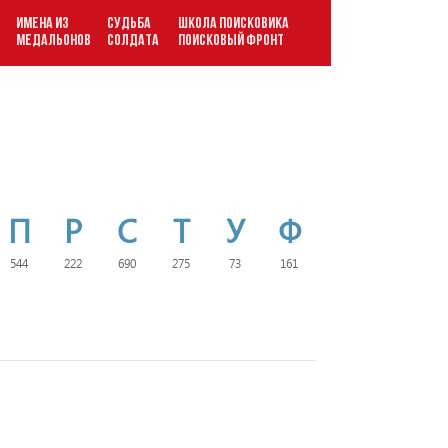
ИМЕНА ИЗ
СУДЬБА
ШКОЛА ПОИСКОВИКА
В
МЕДАЛЬОНОВ
СОЛДАТА
ПОИСКОВЫЙ ФРОНТ
П
Р
С
Т
У
Ф
544
222
690
275
73
161