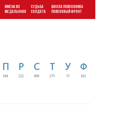
ИМЕНА ИЗ
СУДЬБА
ШКОЛА ПОИСКОВИКА
В
МЕДАЛЬОНОВ
СОЛДАТА
ПОИСКОВЫЙ ФРОНТ
П
Р
С
Т
У
Ф
544
222
690
275
73
161