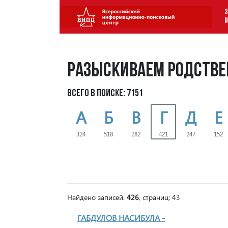
З
Разыскиваем родстве
Всего в поиске: 7151
А
Б
В
Г
Д
Е
324
518
282
421
247
152
Найдено записей:
426
, страниц: 43
ГАБДУЛОВ НАСИБУЛА -