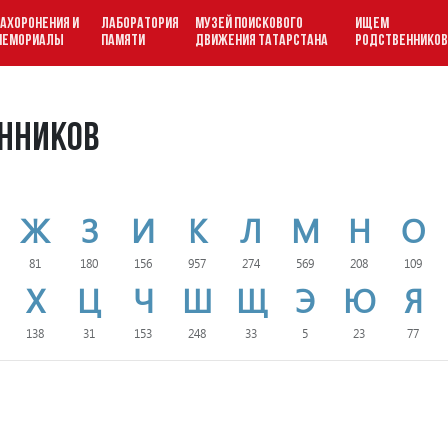
АХОРОНЕНИЯ И
ЛАБОРАТОРИЯ
МУЗЕЙ ПОИСКОВОГО
ИЩЕМ
МЕМОРИАЛЫ
ПАМЯТИ
ДВИЖЕНИЯ ТАТАРСТАНА
РОДСТВЕННИКО
нников
Ж
З
И
К
Л
М
Н
О
81
180
156
957
274
569
208
109
Х
Ц
Ч
Ш
Щ
Э
Ю
Я
138
31
153
248
33
5
23
77