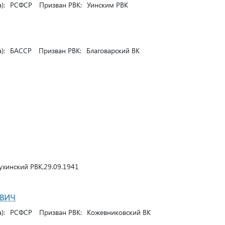
):
РСФСР
Призван РВК:
Уинским РВК
):
БАССР
Призван РВК:
Благоварский ВК
хинский РВК,29.09.1941
ОВИЧ
):
РСФСР
Призван РВК:
Кожевниковский ВК