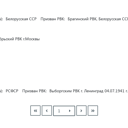
):
Белорусская ССР
Призван РВК:
Брагинский РВК, Белорусская СС
рьский РВК г.Москвы
):
РСФСР
Призван РВК:
Выборгским РВК г. Ленинград 04.07.1941 г.