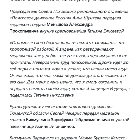
Председатель Совета Псковского регионального отделения
«Поисковое движение России» Анна Шуняева передала
медальон солдата
Меньшова Александра
Прокопьевича
внучке красноармейца Татьяне Елисеевой.
«Огромные слова благодарности тем, кто занимается это
кропотливой работой. Я видела, как разворачивают
медальоны, как у ребят трясутся руки, когда им удается их
прочитать. Невероятный труд поисковиков. Дрожь идёт до
сей поры с момента, когда я узнала, что нашли моего деда.
Очень жаль, что моя мама не дожила до этого момента и
его сын. Для меня очень ценно, что я смогу сохранить и
передать память о моём деде, который защищал Родину», -
поделилась Татьяна Николаевна.
Руководитель музея истории поискового движения
Тюменской области Сергей Чекерис передал медальон
солдата
Бикмуллина Зарифуллы Габдрахмановича
внучатой
племяннице Амине Зиганшиной.
Бикмуллин Зарифулла из деревни Малые Буртасы Камско-