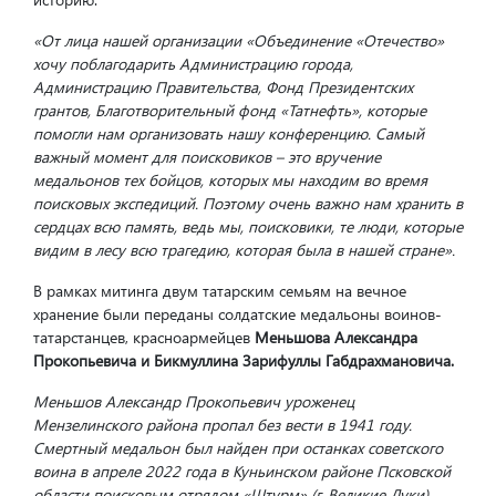
«От лица нашей организации «Объединение «Отечество»
хочу поблагодарить Администрацию города,
Администрацию Правительства, Фонд Президентских
грантов, Благотворительный фонд «Татнефть», которые
помогли нам организовать нашу конференцию. Самый
важный момент для поисковиков – это вручение
медальонов тех бойцов, которых мы находим во время
поисковых экспедиций. Поэтому очень важно нам хранить в
сердцах всю память, ведь мы, поисковики, те люди, которые
видим в лесу всю трагедию, которая была в нашей стране».
В рамках митинга двум татарским семьям на вечное
хранение были переданы солдатские медальоны воинов-
татарстанцев, красноармейцев
Меньшова Александра
Прокопьевича и Бикмуллина Зарифуллы Габдрахмановича.
Меньшов Александр Прокопьевич уроженец
Мензелинского района пропал без вести в 1941 году.
Смертный медальон был найден при останках советского
воина в апреле 2022 года в Куньинском районе Псковской
области поисковым отрядом «Штурм» (г. Великие Луки).