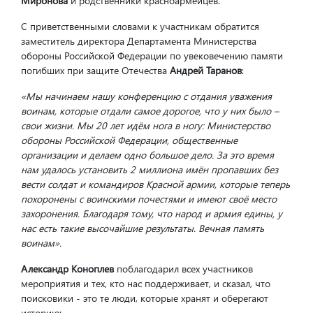
Миронова
и родственники красноармейцев.
С приветственными словами к участникам обратится
заместитель директора Департамента Министерства
обороны Российской Федерации по увековечению памяти
погибших при защите Отечества
Андрей Таранов
:
«Мы начинаем нашу конференцию с отдания уважения
воинам, которые отдали самое дорогое, что у них было –
свои жизни. Мы 20 лет идём нога в ногу: Министерство
обороны Российской Федерации, общественные
организации и делаем одно большое дело. За это время
нам удалось установить 2 миллиона имён пропавших без
вести солдат и командиров Красной армии, которые теперь
похоронены с воинскими почестями и имеют своё место
захоронения. Благодаря тому, что народ и армия едины, у
нас есть такие высочайшие результаты. Вечная память
воинам».
Александр Коноплев
поблагодарил всех участников
мероприятия и тех, кто нас поддерживает, и сказал, что
поисковики - это те люди, которые хранят и оберегают
историю: