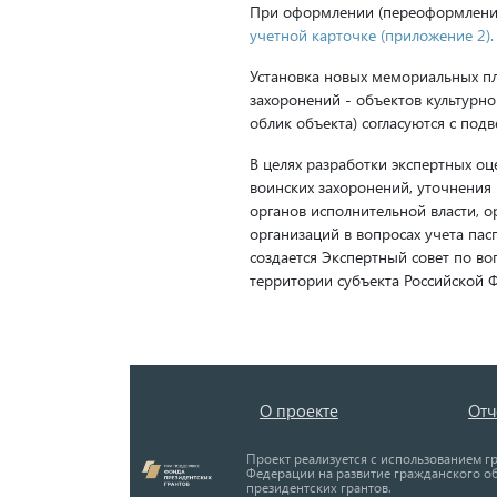
При оформлении (переоформлении
учетной карточке (приложение 2).
Установка новых мемориальных п
захоронений - объектов культурн
облик объекта) согласуются с по
В целях разработки экспертных о
воинских захоронений, уточнения
органов исполнительной власти, 
организаций в вопросах учета пас
создается Экспертный совет по в
территории субъекта Российской 
О проекте
От
Проект реализуется с использованием г
Федерации на развитие гражданского о
президентских грантов.