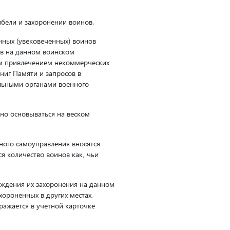
бели и захоронении воинов.
ных (увековеченных) воинов
ов на данном воинском
ым привлечением некоммерческих
ниг Памяти и запросов в
альными органами военного
но основываться на веском
ного самоуправления вносятся
я количество воинов как, чьи
рждения их захоронения на данном
хороненных в других местах,
ражается в учетной карточке