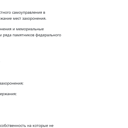
стного самоуправления в
ржание мест захоронения.
ронения и мемориальные
ем ряда памятников федерального
;
захоронения;
держания;
 собственность на которые не