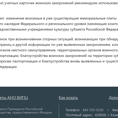
) учетных карточек воинских захоронений рекомендуем использова
лит, изменение вносимые в уже существующие мемориальные плиты 
ого наследия Федерального и регионального уровня (меняющие ком
дведомственными учреждениями культуры субъекта Российской Федера
ценок при возникновении спорных ситуаций, возникающих при обна
 границ и другой информации по уже выявленным захоронениям, ко
органов местного самоуправления, территориальных органов военного
портизации, благоустройства воинских захоронений на территории с
опросам паспортизации и благоустройства вновь выявленных и сущес
Федерации.
четы АНО ВИПЦ
Как искать
Доку
ранта Президента Российской
Телефон:
843 555-0255
•
Фак
бщества, предоставленного Фондом
Почтовый адрес: 420039, г. Каза