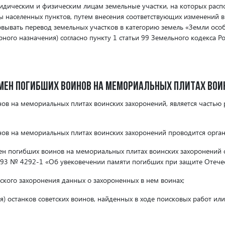
идическим и физическим лицам земельные участки, на которых расп
ы населенных пунктов, путем внесения соответствующих изменений 
зовывать перевод земельных участков в категорию земель «Земли ос
рного назначения) согласно пункту 1 статьи 99 Земельного кодекса Р
имен погибших воинов на мемориальных плитах вои
ов на мемориальных плитах воинских захоронений, является частью
ов на мемориальных плитах воинских захоронений проводится орган
н погибших воинов на мемориальных плитах воинских захоронений со
993 № 4292-1 «Об увековечении памяти погибших при защите Отечес
ского захоронения данных о захороненных в нем воинах;
я) останков советских воинов, найденных в ходе поисковых работ и