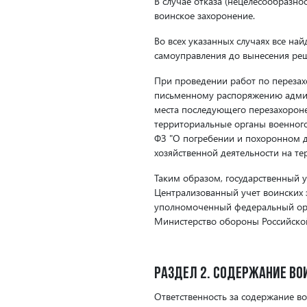
В случае отказа (нецелесообразно
воинское захоронение.
Во всех указанных случаях все на
самоуправления до вынесения реш
При проведении работ по перезах
письменному распоряжению админи
места последующего перезахорон
территориальные органы военного 
ФЗ "О погребении и похоронном 
хозяйственной деятельности на те
Таким образом, государственный у
Централизованный учет воинских 
уполномоченный федеральный орга
Министерство обороны Российско
Раздел 2. Содержание во
Ответственность за содержание во