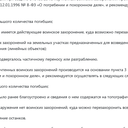
т 12.01.1996 № 8-ФЗ «О погребении и похоронном деле», и рекоменд
льшого количества погибших;
и) имеется действующее воинское захоронение, куда возможно переза
х захоронений на земельных участках предназначенных для возведен
ния (линейных объектов);
подвергалось частичному переносу или разграблению.
учтенных воинских захоронений производится на основании пункта 3 
 и похоронном деле», и рекомендуется осуществлять в следующих сл
шого количества погибших;
ыло ранее благоустроено и сведения о нем содержатся на топографич
бнаружения нет воинских захоронений, куда можно перезахоронить вс
яние останков.