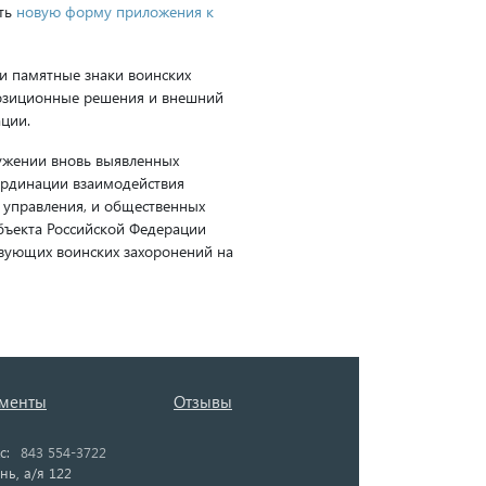
ть
новую форму приложения к
и памятные знаки воинских
позиционные решения и внешний
ции.
ружении вновь выявленных
ординации взаимодействия
 управления, и общественных
убъекта Российской Федерации
твующих воинских захоронений на
менты
Отзывы
с:
843 554-3722
нь, а/я 122