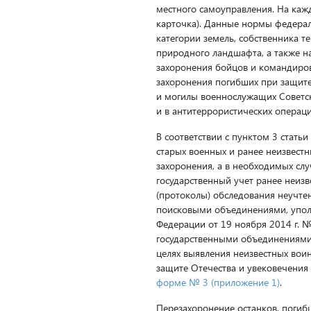
местного самоуправления. На кажд
карточка). Данные нормы федерал
категории земель, собственника т
природного ландшафта, а также н
захоронения бойцов и командиров
захоронения погибших при защите
и могилы военнослужащих Советско
и в антитеррористических операц
В соответствии с пунктом 3 стать
старых военных и ранее неизвест
захоронения, а в необходимых слу
государственный учет ранее неизв
(протоколы) обследования неучте
поисковыми объединениями, упол
Федерации от 19 ноября 2014 г. 
государственными объединениями
целях выявления неизвестных воин
защите Отечества и увековечения 
форме № 3 (приложение 1)
.
Перезахоронение останков, погиб