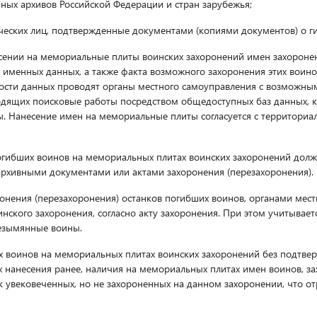
нных архивов Российской Федерации и стран зарубежья;
еских лиц, подтвержденные документами (копиями документов) о ги
сении на мемориальные плиты воинских захоронений имен захоронен
 именных данных, а также факта возможного захоронения этих воин
ности данных проводят органы местного самоуправления с возможн
дящих поисковые работы посредством общедоступных баз данных, к
ы. Нанесение имен на мемориальные плиты согласуется с территори
гибших воинов на мемориальных плитах воинских захоронений долж
рхивными документами или актами захоронения (перезахоронения).
нения (перезахоронения) останков погибших воинов, органами мест
нского захоронения, согласно акту захоронения. При этом учитываетс
безымянные воины.
х воинов на мемориальных плитах воинских захоронений без подтве
х нанесения ранее, наличия на мемориальных плитах имен воинов, за
к увековеченных, но не захороненных на данном захоронении, что от