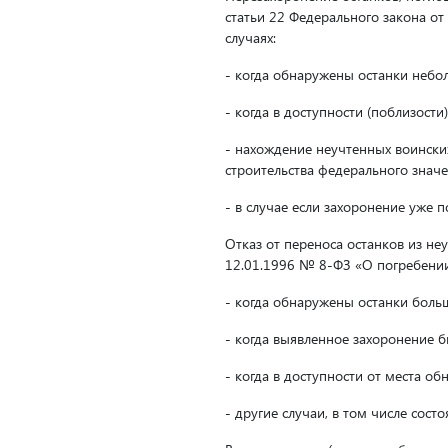
статьи 22 Федерального закона о
случаях:
- когда обнаружены останки небо
- когда в доступности (поблизост
- нахождение неучтенных воински
строительства федерального значе
- в случае если захоронение уже 
Отказ от переноса останков из не
12.01.1996 № 8-ФЗ «О погребении
- когда обнаружены останки боль
- когда выявленное захоронение б
- когда в доступности от места о
- другие случаи, в том числе состо