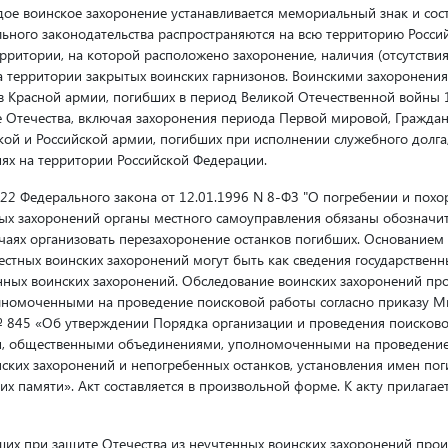
ое воинское захоронение устанавливается мемориальный знак и сост
ьного законодательства распространяются на всю территорию Росси
ерритории, на которой расположено захоронение, наличия (отсутстви
а территории закрытых воинских гарнизонов. Воинскими захоронения
 Красной армии, погибших в период Великой Отечественной войны 1
 Отечества, включая захоронения периода Первой мировой, Граждан
й и Российской армии, погибших при исполнении служебного долга, 
иях на территории Российской Федерации.
и 22 Федерального закона от 12.01.1996 N 8-ФЗ "О погребении и по
ных захоронений органы местного самоуправления обязаны обозначит
чаях организовать перезахоронение останков погибших. Основанием 
естных воинских захоронений могут быть как сведения государственны
нных воинских захоронений. Обследование воинских захоронений п
номоченными на проведение поисковой работы согласно приказу М
№ 845 «Об утверждении Порядка организации и проведения поисков
, общественными объединениями, уполномоченными на проведение 
ских захоронений и непогребенных останков, установления имен пог
их памяти». Акт составляется в произвольной форме. К акту прилагае
ших при защите Отечества из неучтенных воинских захоронений прои