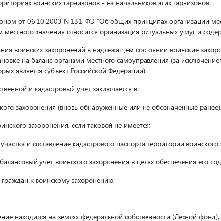
рриториях воинских гарнизонов - на начальников этих гарнизонов.
коном от 06.10.2003 N 131-ФЭ "Об общих принципах организации ме
 местного значения относится организация ритуальных услуг и соде
жания воинских захоронений в надлежащем состоянии воинские захо
ановке на баланс органами местного самоуправления (за исключени
рых является субъект Российской Федерации).
твенной и кадастровый учет заключается в:
ского захоронения (вновь обнаруженные или не обозначенные ранее)
инского захоронения, если таковой не имеется;
участка и составление кадастрового паспорта территории воинского 
балансовый учет воинского захоронения в целях обеспечения его со
а граждан к воинскому захоронению;
нение находится на землях федеральной собственности (Лесной фонд),