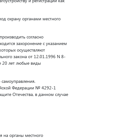
агоустройству и регистрации как
под охрану органами местного
производить согласно
одится захоронение с указанием
которых осуществляют
ьного закона от 12.01.1996 N 8-
е 20 лет любые виды
о самоуправления.
сийской Федерации № 4292-1
щите Отечества, в данном случае
я на органы местного