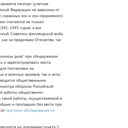
авляется паспорт (учетная
йской Федерации не зависимо от
я) охранных зон и зон охраняемого
ми считаются не только
941-1945 годов, а все
ской, Советско-финляндской войн
как за пределами Отечества, так
хоронном деле" при обнаружении
ь и зарегистрировать места
для постановки на
х и военных архивов, так и акты
роводится общественными
инистра обороны Российской
ой работы общественно-
такой работы, осуществляемой в
ибших и пропавших без вести при
тся
протокол обследования по
зводится на основании пункта 3