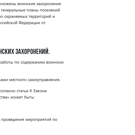
оложены воинские захоронения
в генеральные планы поселений
обо охраняемых территорий и
оссийской Федерации от
нских захоронений.
 работы по содержанию воинских
ами местного самоуправления.
гласно статье 4 Закона
тва» может быть:
ли проведения мероприятий по