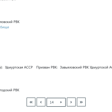
ловский РВК
дбище
):
Удмуртская АССР
Призван РВК:
Завьяловский РВК Удмуртской 
годский РВК