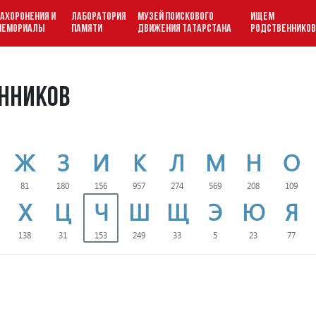
АХОРОНЕНИЯ И
ЛАБОРАТОРИЯ
МУЗЕЙ ПОИСКОВОГО
ИЩЕМ
МЕМОРИАЛЫ
ПАМЯТИ
ДВИЖЕНИЯ ТАТАРСТАНА
РОДСТВЕННИКО
нников
Ж
З
И
К
Л
М
Н
О
81
180
156
957
274
569
208
109
Х
Ц
Ч
Ш
Щ
Э
Ю
Я
138
31
153
249
33
5
23
77