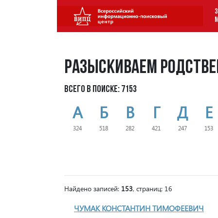
З
Разыскиваем родстве
Всего в поиске: 7153
А
Б
В
Г
Д
Е
324
518
282
421
247
153
Найдено записей:
153
, страниц: 16
ЧУМАК КОНСТАНТИН ТИМОФЕЕВИЧ