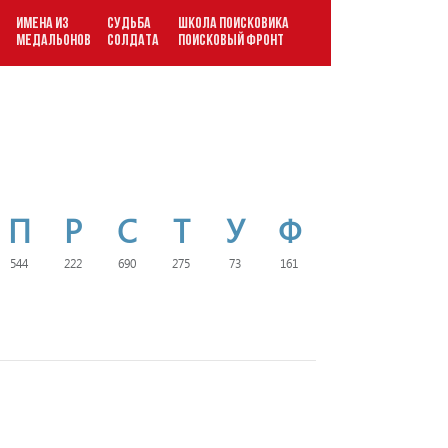
ИМЕНА ИЗ
СУДЬБА
ШКОЛА ПОИСКОВИКА
В
МЕДАЛЬОНОВ
СОЛДАТА
ПОИСКОВЫЙ ФРОНТ
П
Р
С
Т
У
Ф
544
222
690
275
73
161