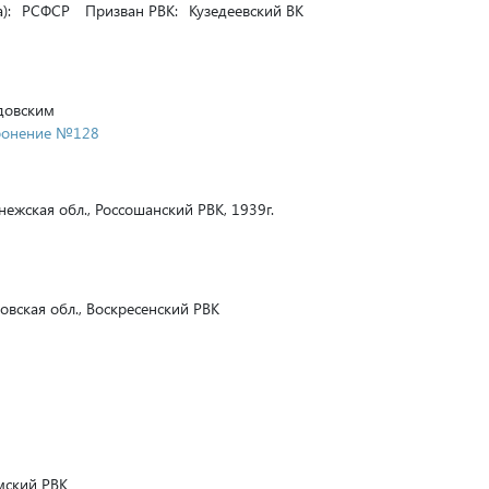
):
РСФСР
Призван РВК:
Кузедеевский ВК
довским
оронение №128
ежская обл., Россошанский РВК, 1939г.
вская обл., Воскресенский РВК
ский РВК