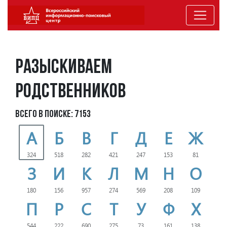
Разыскиваем
родственников
Всего в поиске: 7153
А
Б
В
Г
Д
Е
Ж
324
518
282
421
247
153
81
З
И
К
Л
М
Н
О
180
156
957
274
569
208
109
П
Р
С
Т
У
Ф
Х
544
222
690
275
73
161
138