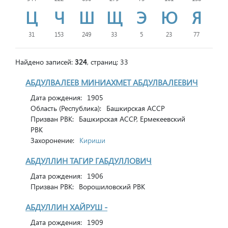
Ц
Ч
Ш
Щ
Э
Ю
Я
31
153
249
33
5
23
77
Найдено записей:
324
, страниц: 33
АБДУЛВАЛЕЕВ МИНИАХМЕТ АБДУЛВАЛЕЕВИЧ
Дата рождения:
1905
Область (Республика):
Башкирская АССР
Призван РВК:
Башкирская АССР, Ермекеевский
РВК
Захоронение:
Кириши
АБДУЛЛИН ТАГИР ГАБДУЛЛОВИЧ
Дата рождения:
1906
Призван РВК:
Ворошиловский РВК
АБДУЛЛИН ХАЙРУШ -
Дата рождения:
1909