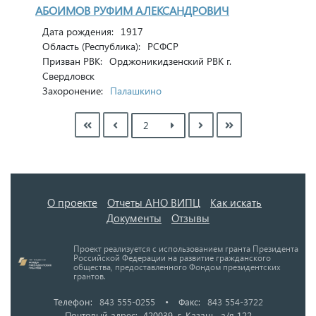
АБОИМОВ РУФИМ АЛЕКСАНДРОВИЧ
Дата рождения:
1917
Область (Республика):
РСФСР
Призван РВК:
Орджоникидзенский РВК г.
Свердловск
Захоронение:
Палашкино
О проекте
Отчеты АНО ВИПЦ
Как искать
Документы
Отзывы
Проект реализуется с использованием гранта Президента
Российской Федерации на развитие гражданского
общества, предоставленного Фондом президентских
грантов.
Телефон:
843 555-0255
•
Факс:
843 554-3722
Почтовый адрес: 420039, г. Казань, а/я 122