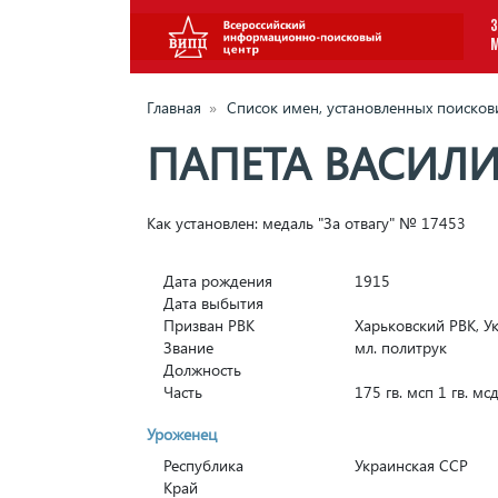
З
Главная
»
Список имен, установленных поиско
ПАПЕТА ВАСИЛ
Как установлен: медаль "За отвагу" № 17453
Дата рождения
1915
Дата выбытия
Призван РВК
Харьковский РВК, Ук
Звание
мл. политрук
Должность
Часть
175 гв. мсп 1 гв. м
Уроженец
Республика
Украинская ССР
Край