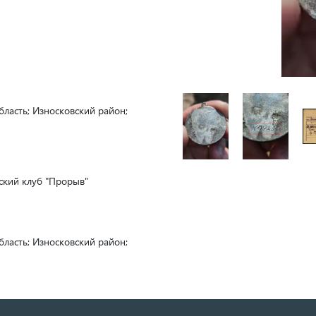
бласть; Износковский район;
ский клуб "Прорыв"
бласть; Износковский район;