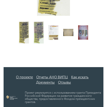
О проекте
Отчеты АНО ВИПЦ
Как искать
Документы
Отзывы
Проект реализуется с использованием гранта Президента
Российской Федерации на развитие гражданского
общества, предоставленного Фондом президентских
грантов.