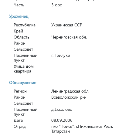
Часть
3 орс
Уроженец
Республика
Украинская ССР
Край
Область
Черниговская обл.
Район
Сельсовет
Населенный
г.Прилуки
пункт
Улица дом
квартира
Обнаружение
Регион
Ленинградская обл.
Район
Всеволожский р-н
Сельсовет
Населенный
д.Ексолово
пункт
Дата
08.09.2006
Отряд
п/о "Поиск", г.Нижнекамск Респ.
Татарстан