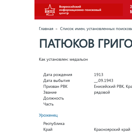
З
Главная
»
Список имен, установленных поиско
ПАТЮКОВ ГРИГ
Как установлен: медальон
Дата рождения
1913
Дата выбытия
__.09.1943
Призван РВК
Енисейский РВК, Кр
Звание
рядовой
Должность
Часть
Уроженец
Республика
Край
Красноярский край