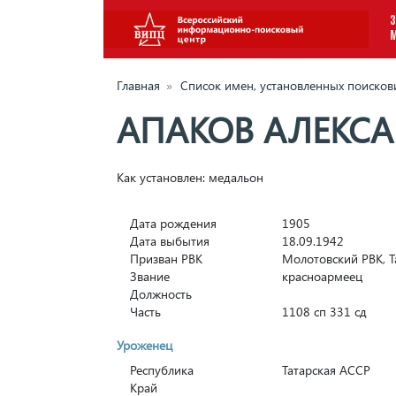
З
Главная
»
Список имен, установленных поиско
АПАКОВ АЛЕКСА
Как установлен: медальон
Дата рождения
1905
Дата выбытия
18.09.1942
Призван РВК
Молотовский РВК, Т
Звание
красноармеец
Должность
Часть
1108 сп 331 сд
Уроженец
Республика
Татарская АССР
Край