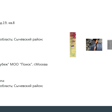
д.19, кв.8
 область; Сычёвский район;
убеж" МОО "Поиск", г.Москва
яти
 область; Сычевский район;