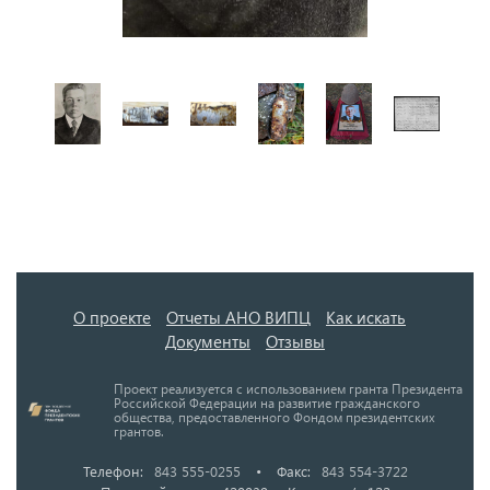
О проекте
Отчеты АНО ВИПЦ
Как искать
Документы
Отзывы
Проект реализуется с использованием гранта Президента
Российской Федерации на развитие гражданского
общества, предоставленного Фондом президентских
грантов.
Телефон:
843 555-0255
•
Факс:
843 554-3722