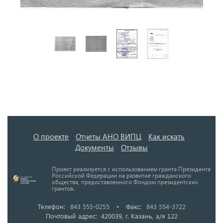
О проекте
Отчеты АНО ВИПЦ
Как искать
Документы
Отзывы
Проект реализуется с использованием гранта Президента
Российской Федерации на развитие гражданского
общества, предоставленного Фондом президентских
грантов.
Телефон:
843 555-0255
•
Факс:
843 554-3722
Почтовый адрес: 420039, г. Казань, а/я 122