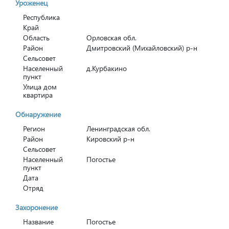
Уроженец
Республика
Край
Область
Орловская обл.
Район
Дмитровский (Михайловский) р-н
Сельсовет
Населенный
д.Курбакино
пункт
Улица дом
квартира
Обнаружение
Регион
Ленинградская обл.
Район
Кировский р-н
Сельсовет
Населенный
Погостье
пункт
Дата
Отряд
Захоронение
Название
Погостье