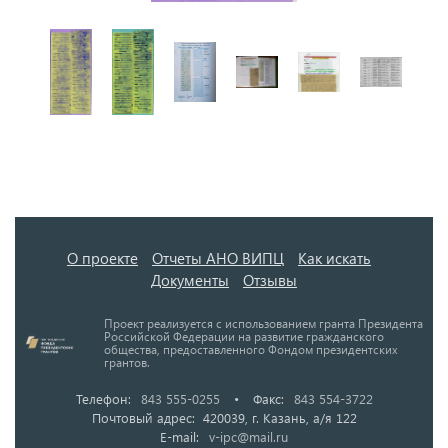
О проекте
Отчеты АНО ВИПЦ
Как искать
Документы
Отзывы
Проект реализуется с использованием гранта Президента
Российской Федерации на развитие гражданского
общества, предоставленного Фондом президентских
грантов.
Телефон:
843 555-0255
•
Факс:
843 554-3722
Почтовый адрес: 420039, г. Казань, а/я 122
E-mail:
v-ipc@mail.ru