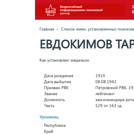
З
Главная
»
Список имен, установленных поиско
ЕВДОКИМОВ ТА
Как установлен: медальон
Дата рождения
1919
Дата выбытия
08.08.1942
Призван РВК
Петровский РВК, 193
Звание
лейтенант
Должность
зам.командира рот
Часть
529 сп 163 сд
Уроженец
Республика
Край