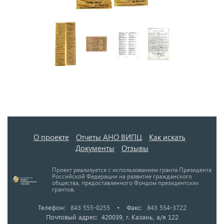
О проекте
Отчеты АНО ВИПЦ
Как искать
Документы
Отзывы
Проект реализуется с использованием гранта Президента
Российской Федерации на развитие гражданского
общества, предоставленного Фондом президентских
грантов.
Телефон:
843 555-0255
•
Факс:
843 554-3722
Почтовый адрес: 420039, г. Казань, а/я 122