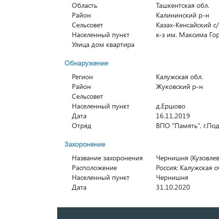
Область
Ташкентская обл.
Район
Калининский р-н
Сельсовет
Казах-Кенсайский с/
Населенный пункт
к-з им. Максима Го
Улица дом квартира
Обнаружение
Регион
Калужская обл.
Район
Жуковский р-н
Сельсовет
Населенный пункт
д.Ершово
Дата
16.11.2019
Отряд
ВПО "Память", г.По
Захоронение
Название захоронения
Чернишня (Кузовлев
Расположение
Россия; Калужская о
Населенный пункт
Чернишня
Дата
31.10.2020