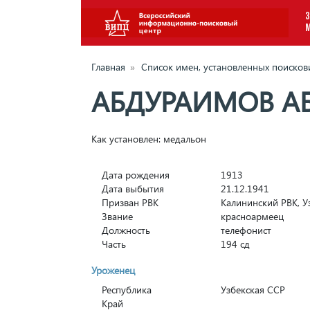
З
Главная
»
Список имен, установленных поиско
АБДУРАИМОВ АБ
Как установлен: медальон
Дата рождения
1913
Дата выбытия
21.12.1941
Призван РВК
Калининский РВК, У
Звание
красноармеец
Должность
телефонист
Часть
194 сд
Уроженец
Республика
Узбекская ССР
Край