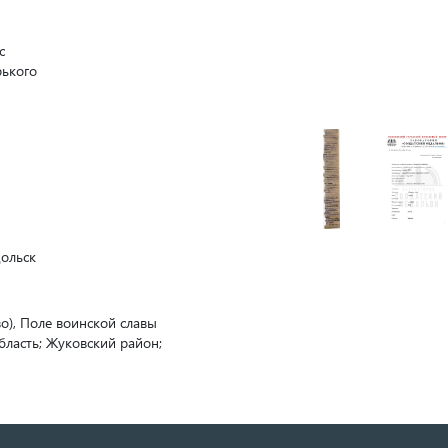
с
рького
дольск
о), Поле воинской славы
бласть; Жуковский район;