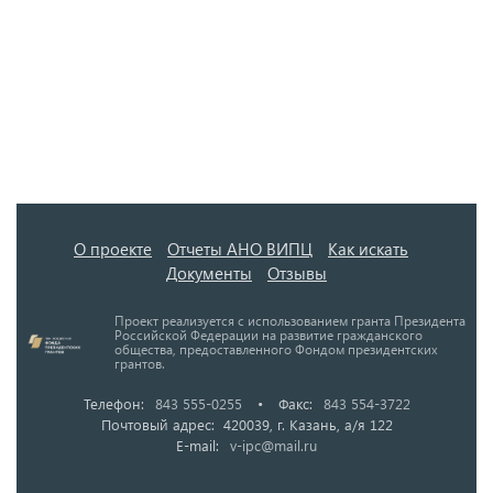
О проекте
Отчеты АНО ВИПЦ
Как искать
Документы
Отзывы
Проект реализуется с использованием гранта Президента
Российской Федерации на развитие гражданского
общества, предоставленного Фондом президентских
грантов.
Телефон:
843 555-0255
•
Факс:
843 554-3722
Почтовый адрес: 420039, г. Казань, а/я 122
E-mail:
v-ipc@mail.ru