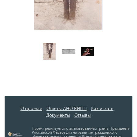
О проекте
Отчеты АНО ВИПЦ
Как искать
Документы
Отзывы
Проект реализуется с использованием гранта Президента
Российской Федерации на развитие гражданского
общества, предоставленного Фондом президентских