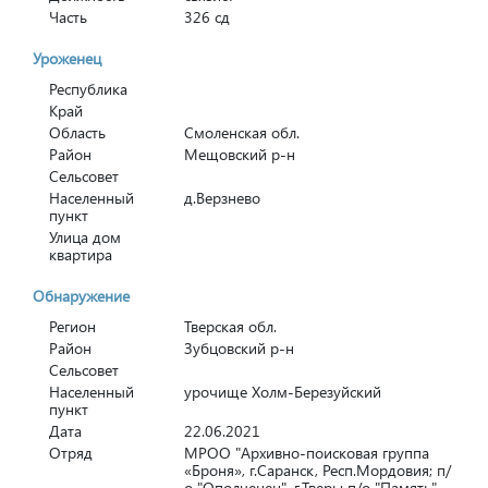
Часть
326 сд
Уроженец
Республика
Край
Область
Смоленская обл.
Район
Мещовский р-н
Сельсовет
Населенный
д.Верзнево
пункт
Улица дом
квартира
Обнаружение
Регион
Тверская обл.
Район
Зубцовский р-н
Сельсовет
Населенный
урочище Холм-Березуйский
пункт
Дата
22.06.2021
Отряд
МРОО "Архивно-поисковая группа
«Броня», г.Саранск, Респ.Мордовия; п/
о "Ополченец", г.Тверь; п/о "Память",