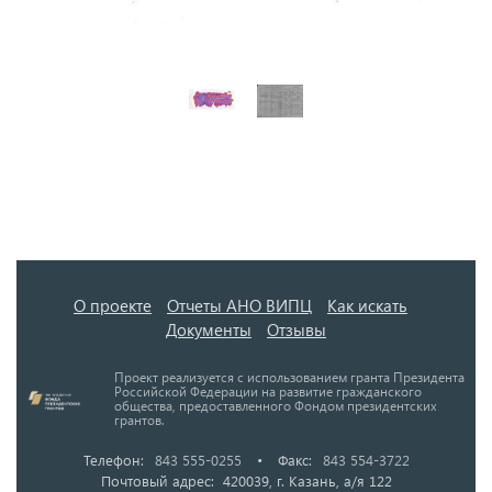
О проекте
Отчеты АНО ВИПЦ
Как искать
Документы
Отзывы
Проект реализуется с использованием гранта Президента
Российской Федерации на развитие гражданского
общества, предоставленного Фондом президентских
грантов.
Телефон:
843 555-0255
•
Факс:
843 554-3722
Почтовый адрес: 420039, г. Казань, а/я 122