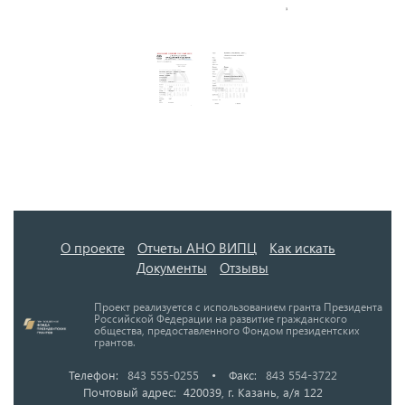
О проекте
Отчеты АНО ВИПЦ
Как искать
Документы
Отзывы
Проект реализуется с использованием гранта Президента
Российской Федерации на развитие гражданского
общества, предоставленного Фондом президентских
грантов.
Телефон:
843 555-0255
•
Факс:
843 554-3722
Почтовый адрес: 420039, г. Казань, а/я 122