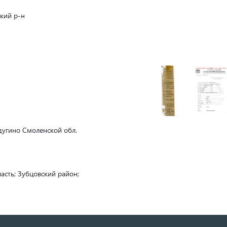
кий р-н
одугино Смоленской обл.
ласть; Зубцовский район;