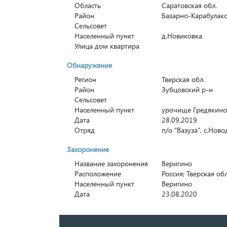
Область
Саратовская обл.
Район
Базарно-Карабулакс
Сельсовет
Населенный пункт
д.Новиковка
Улица дом квартира
Обнаружение
Регион
Тверская обл.
Район
Зубцовский р-н
Сельсовет
Населенный пункт
урочище Гредякино
Дата
28.09.2019
Отряд
п/о "Вазуза", с.Нов
Захоронение
Название захоронения
Веригино
Расположение
Россия; Тверская об
Населенный пункт
Веригино
Дата
23.08.2020