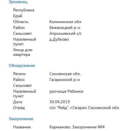
Уроженец
Республика
Край
Область
Калининская обл.
Район
Бежаницкий р-н
Сельсовет
Апросьевский с/с
Населенный
д.Дубково
пункт
Улица дом
квартира
Обнаружение
Регион
Смоленская обл.
Район
Гагаринский р-н
Сельсовет
Населенный
урочище Рябинки
пункт
Дата
30.04.2019
Отряд
п/о "Рейд", г.Гагарин Смоленской обл.
Захоронение
Название
Карманово. Захоронение №4