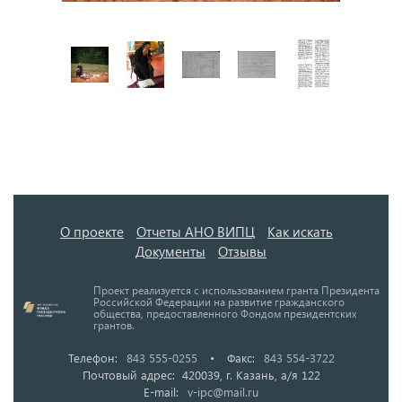
О проекте
Отчеты АНО ВИПЦ
Как искать
Документы
Отзывы
Проект реализуется с использованием гранта Президента
Российской Федерации на развитие гражданского
общества, предоставленного Фондом президентских
грантов.
Телефон:
843 555-0255
•
Факс:
843 554-3722
Почтовый адрес: 420039, г. Казань, а/я 122
E-mail:
v-ipc@mail.ru