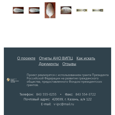
О проекте
Отчеты АНО ВИПЦ
Как искать
Документы
Отзывы
Проект реализуется с использованием гранта Президента
Российской Федерации на развитие гражданского
общества, предоставленного Фондом президентских
грантов.
Телефон:
843 555-0255
•
Факс:
843 554-3722
Почтовый адрес: 420039, г. Казань, а/я 122
E-mail:
v-ipc@mail.ru