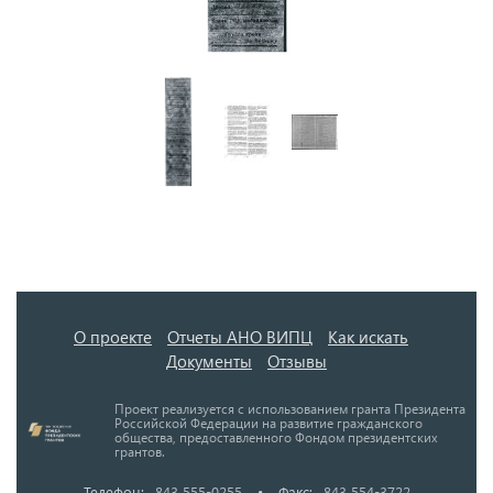
О проекте
Отчеты АНО ВИПЦ
Как искать
Документы
Отзывы
Проект реализуется с использованием гранта Президента
Российской Федерации на развитие гражданского
общества, предоставленного Фондом президентских
грантов.
Телефон:
843 555-0255
•
Факс:
843 554-3722