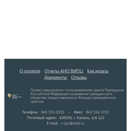
О проекте
Отчеты АНО ВИПЦ
Как искать
Документы
Отзывы
Проект реализуется с использованием гранта Президента
Российской Федерации на развитие гражданского
общества, предоставленного Фондом президентских
грантов.
Телефон:
843 555-0255
•
Факс:
843 554-3722
Почтовый адрес: 420039, г. Казань, а/я 122
E-mail:
v-ipc@mail.ru