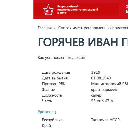
З
Главная
»
Список имен, установленных поиско
ГОРЯЧЕВ ИВАН 
Как установлен: медальон
Дата рождения
1919
Дата выбытия
01.08.1943
Призван РВК
Магнитогорский РВК
Звание
красноармеец
Должность
сапер
Часть
53 оиб 67 А
Уроженец
Республика
Татарская АССР
Край