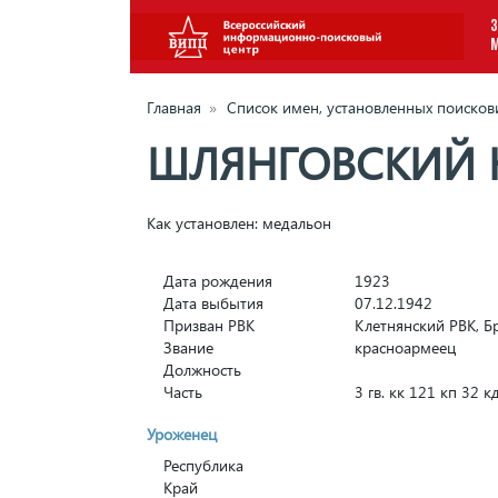
З
Главная
»
Список имен, установленных поиско
ШЛЯНГОВСКИЙ 
Как установлен: медальон
Дата рождения
1923
Дата выбытия
07.12.1942
Призван РВК
Клетнянский РВК, Бр
Звание
красноармеец
Должность
Часть
3 гв. кк 121 кп 32 к
Уроженец
Республика
Край