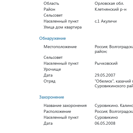
Область
Орловская обл.
Район
Клетнянский р-н
Сельсовет
Населенный пункт
с.1 Акуличи
Улица дом квартира
Обнаружение
Местоположение
Россия; Волгоградс
район;
Сельсовет
Населенный пункт
Рычковский
Урочище
Дата
29.05.2007
Отряд
"Обелиск", казачий
Суровикинского рай
Захоронение
Название захоронения
Суровикино. Калино
Расположение
Россия; Волгоградск
Населенный пункт
Суровикино
Дата
06.05.2008