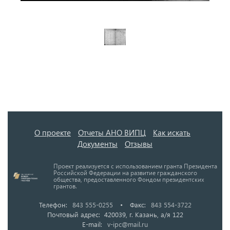
О проекте
Отчеты АНО ВИПЦ
Как искать
Документы
Отзывы
Проект реализуется с использованием гранта Президента
Российской Федерации на развитие гражданского
общества, предоставленного Фондом президентских
грантов.
Телефон:
843 555-0255
•
Факс:
843 554-3722
Почтовый адрес: 420039, г. Казань, а/я 122
E-mail:
v-ipc@mail.ru