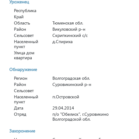
Уроженец
Республика
Край
Область
Тюменская обл.
Район
Викуловский р-н
Сельсовет
Скрипкинский с/с
Населенный
д.Спириха
пункт
Улица дом
квартира
Обнаружение
Регион
Волгоградская обл.
Район
Суровикинский р-н
Сельсовет
Населенный
п.Островской
пункт
Дата
29.04.2014
Отряд
п/о "Обелиск", г.Суровикино
Волгоградской обл.
Захоронение