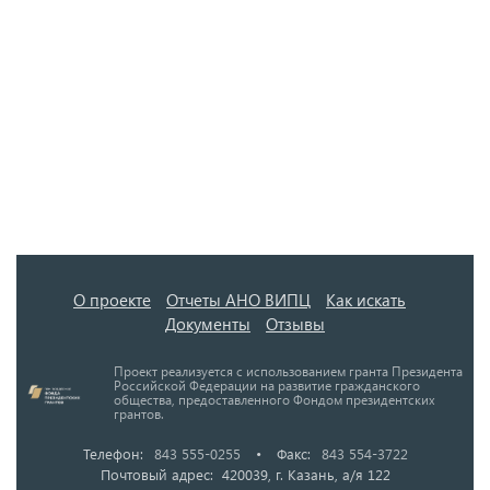
О проекте
Отчеты АНО ВИПЦ
Как искать
Документы
Отзывы
Проект реализуется с использованием гранта Президента
Российской Федерации на развитие гражданского
общества, предоставленного Фондом президентских
грантов.
Телефон:
843 555-0255
•
Факс:
843 554-3722
Почтовый адрес: 420039, г. Казань, а/я 122