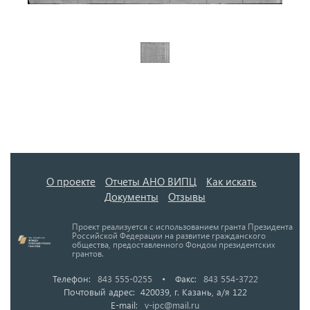
О проекте
Отчеты АНО ВИПЦ
Как искать
Документы
Отзывы
Проект реализуется с использованием гранта Президента
Российской Федерации на развитие гражданского
общества, предоставленного Фондом президентских
грантов.
Телефон:
843 555-0255
•
Факс:
843 554-3722
Почтовый адрес: 420039, г. Казань, а/я 122
E-mail:
v-ipc@mail.ru