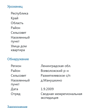
Уроженец
Республика
Край
Область
Район
Сельсовет
Населенный
пункт
Улица дом
квартира
Обнаружение
Регион
Ленинградская обл.
Район
Всеволожский р-н
Сельсовет
Разметелевское с/п
Населенный
д.Манушкино
пункт
Дата
1.9.2009
Отряд
Сводная межрегиональная
экспедиция
Захоронение