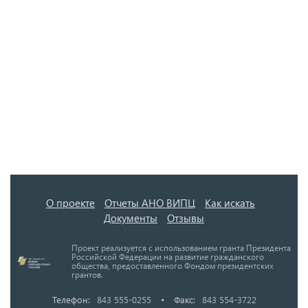
О проекте
Отчеты АНО ВИПЦ
Как искать
Документы
Отзывы
Проект реализуется с использованием гранта Президента
Российской Федерации на развитие гражданского
общества, предоставленного Фондом президентских
грантов.
Телефон:
843 555-0255
•
Факс:
843 554-3722