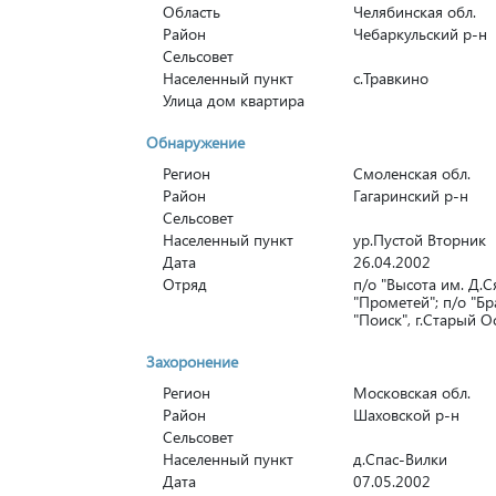
Область
Челябинская обл.
Район
Чебаркульский р-н
Сельсовет
Населенный пункт
с.Травкино
Улица дом квартира
Обнаружение
Регион
Смоленская обл.
Район
Гагаринский р-н
Сельсовет
Населенный пункт
ур.Пустой Вторник
Дата
26.04.2002
Отряд
п/о "Высота им. Д.С
"Прометей"; п/о "Бра
"Поиск", г.Старый О
Захоронение
Регион
Московская обл.
Район
Шаховской р-н
Сельсовет
Населенный пункт
д.Спас-Вилки
Дата
07.05.2002