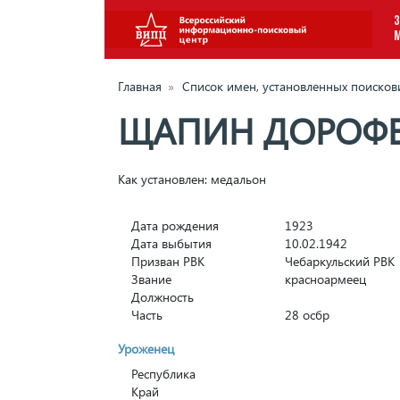
З
Главная
»
Список имен, установленных поиско
ЩАПИН ДОРОФЕ
Как установлен: медальон
Дата рождения
1923
Дата выбытия
10.02.1942
Призван РВК
Чебаркульский РВК
Звание
красноармеец
Должность
Часть
28 осбр
Уроженец
Республика
Край