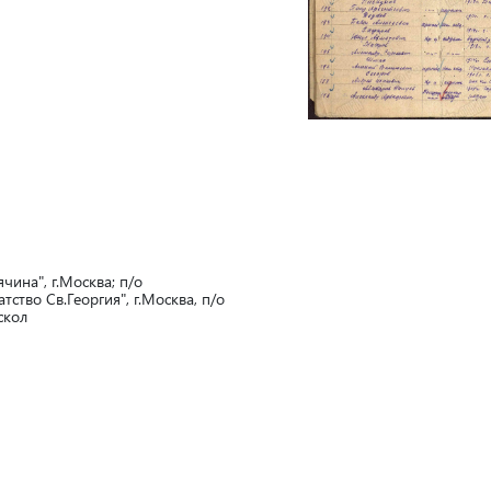
ячина", г.Москва; п/о
тство Св.Георгия", г.Москва, п/о
скол