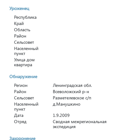
Уроженец
Республика
Край
Область
Район
Сельсовет
Населенный
пункт
Улица дом
квартира
Обнаружение
Регион
Ленинградская обл.
Район
Всеволожский р-н
Сельсовет
Разметелевское с/п
Населенный
д.Манушкино
пункт
Дата
1.9.2009
Отряд
Сводная межрегиональная
экспедиция
Захоронение