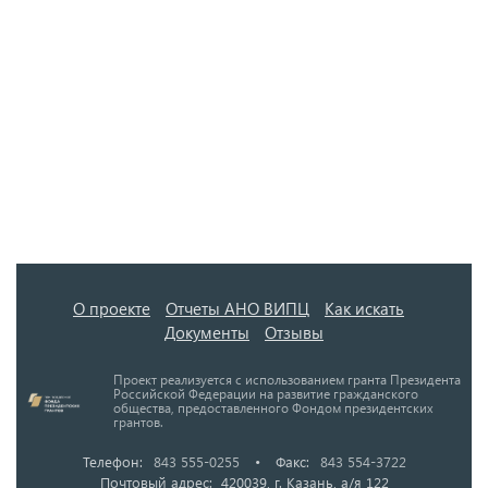
О проекте
Отчеты АНО ВИПЦ
Как искать
Документы
Отзывы
Проект реализуется с использованием гранта Президента
Российской Федерации на развитие гражданского
общества, предоставленного Фондом президентских
грантов.
Телефон:
843 555-0255
•
Факс:
843 554-3722
Почтовый адрес: 420039, г. Казань, а/я 122