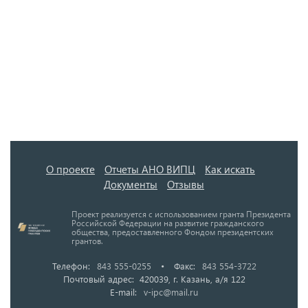
О проекте
Отчеты АНО ВИПЦ
Как искать
Документы
Отзывы
Проект реализуется с использованием гранта Президента
Российской Федерации на развитие гражданского
общества, предоставленного Фондом президентских
грантов.
Телефон:
843 555-0255
•
Факс:
843 554-3722
Почтовый адрес: 420039, г. Казань, а/я 122
E-mail:
v-ipc@mail.ru