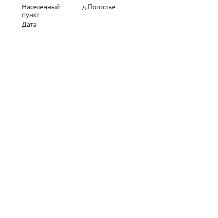
Населенный
д.Погостье
пункт
Дата