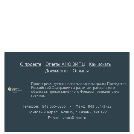
О проекте
Отчеты АНО ВИПЦ
Как искать
Документы
Отзывы
Проект реализуется с использованием гранта Президента
Российской Федерации на развитие гражданского
общества, предоставленного Фондом президентских
грантов.
Телефон:
843 555-0255
•
Факс:
843 554-3722
Почтовый адрес: 420039, г. Казань, а/я 122
E-mail:
v-ipc@mail.ru