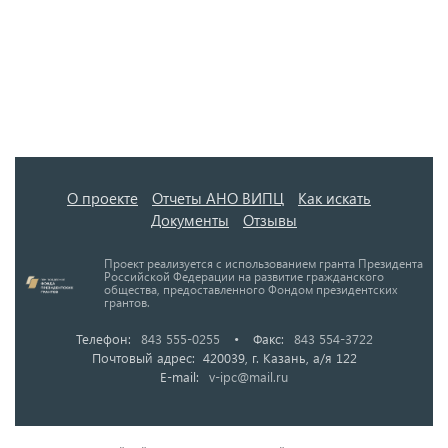
О проекте
Отчеты АНО ВИПЦ
Как искать
Документы
Отзывы
Проект реализуется с использованием гранта Президента
Российской Федерации на развитие гражданского
общества, предоставленного Фондом президентских
грантов.
Телефон:
843 555-0255
•
Факс:
843 554-3722
Почтовый адрес: 420039, г. Казань, а/я 122
E-mail:
v-ipc@mail.ru