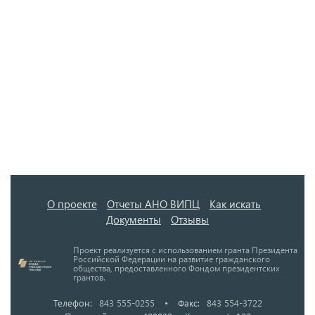
О проекте
Отчеты АНО ВИПЦ
Как искать
Документы
Отзывы
Проект реализуется с использованием гранта Президента
Российской Федерации на развитие гражданского
общества, предоставленного Фондом президентских
грантов.
Телефон:
843 555-0255
•
Факс:
843 554-3722