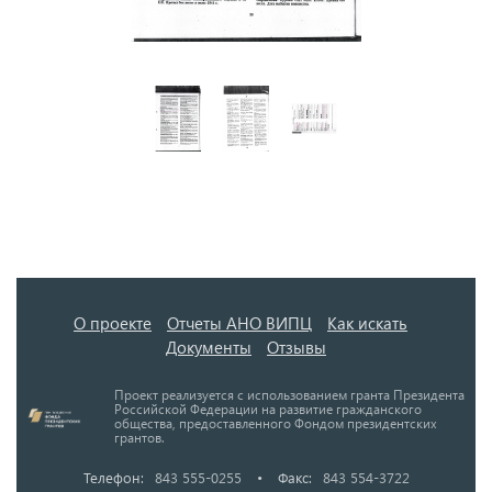
О проекте
Отчеты АНО ВИПЦ
Как искать
Документы
Отзывы
Проект реализуется с использованием гранта Президента
Российской Федерации на развитие гражданского
общества, предоставленного Фондом президентских
грантов.
Телефон:
843 555-0255
•
Факс:
843 554-3722