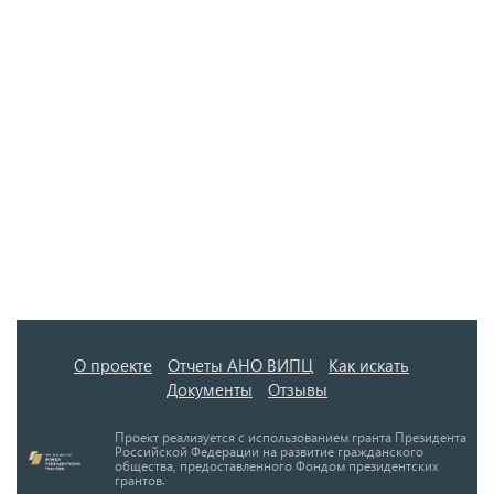
О проекте
Отчеты АНО ВИПЦ
Как искать
Документы
Отзывы
Проект реализуется с использованием гранта Президента
Российской Федерации на развитие гражданского
общества, предоставленного Фондом президентских
грантов.