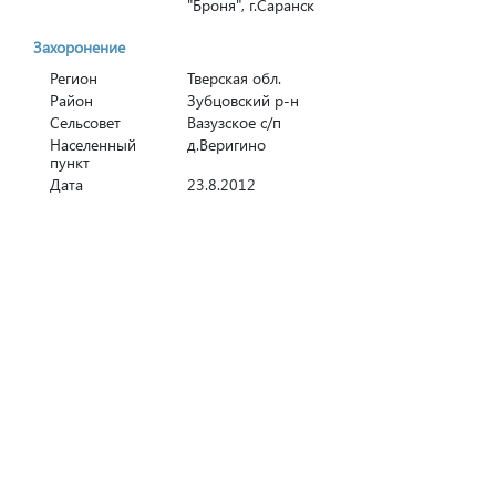
"Броня", г.Саранск
Захоронение
Регион
Тверская обл.
Район
Зубцовский р-н
Сельсовет
Вазузское с/п
Населенный
д.Веригино
пункт
Дата
23.8.2012