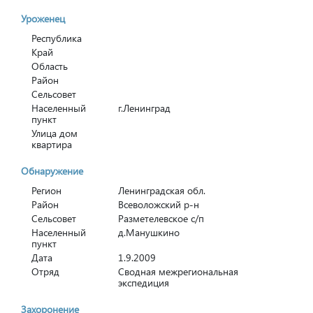
Уроженец
Республика
Край
Область
Район
Сельсовет
Населенный
г.Ленинград
пункт
Улица дом
квартира
Обнаружение
Регион
Ленинградская обл.
Район
Всеволожский р-н
Сельсовет
Разметелевское с/п
Населенный
д.Манушкино
пункт
Дата
1.9.2009
Отряд
Сводная межрегиональная
экспедиция
Захоронение