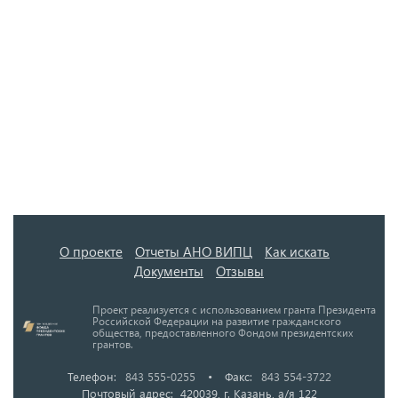
О проекте
Отчеты АНО ВИПЦ
Как искать
Документы
Отзывы
Проект реализуется с использованием гранта Президента
Российской Федерации на развитие гражданского
общества, предоставленного Фондом президентских
грантов.
Телефон:
843 555-0255
•
Факс:
843 554-3722
Почтовый адрес: 420039, г. Казань, а/я 122